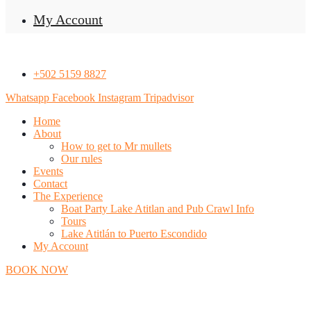
My Account
+502 5159 8827
Whatsapp
Facebook
Instagram
Tripadvisor
Home
About
How to get to Mr mullets
Our rules
Events
Contact
The Experience
Boat Party Lake Atitlan and Pub Crawl Info
Tours
Lake Atitlán to Puerto Escondido
My Account
BOOK NOW