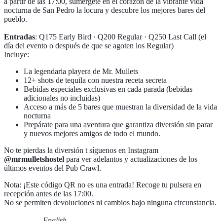
a partir de las 17:00, sumérgete en el corazón de la vibrante vida
nocturna de San Pedro la locura y descubre los mejores bares del
pueblo.
Entradas
: Q175 Early Bird · Q200 Regular · Q250 Last Call (el
día del evento o después de que se agoten los Regular)
Incluye:
La legendaria playera de Mr. Mullets
12+ shots de tequila con nuestra receta secreta
Bebidas especiales exclusivas en cada parada (bebidas
adicionales no incluidas)
Acceso a más de 5 bares que muestran la diversidad de la vida
nocturna
Prepárate para una aventura que garantiza diversión sin parar
y nuevos mejores amigos de todo el mundo.
No te pierdas la diversión t síguenos en Instagram
@mrmulletshostel
para ver adelantos y actualizaciones de los
últimos eventos del Pub Crawl.
Nota: ¡Este código QR no es una entrada! Recoge tu pulsera en
recepción antes de las 17:00.
No se permiten devoluciones ni cambios bajo ninguna circunstancia.
—————- English —————-