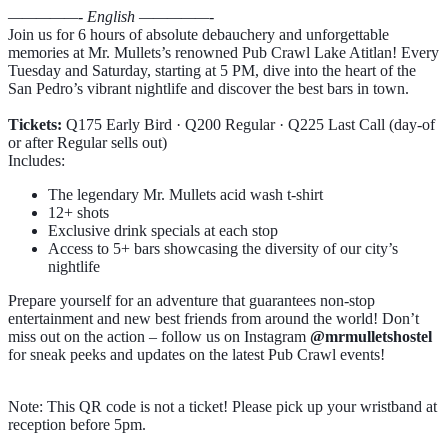
—————- English —————-
Join us for 6 hours of absolute debauchery and unforgettable
memories at Mr. Mullets’s renowned Pub Crawl Lake Atitlan! Every
Tuesday and Saturday, starting at 5 PM, dive into the heart of the
San Pedro’s vibrant nightlife and discover the best bars in town.
Tickets:
Q175 Early Bird · Q200 Regular · Q225 Last Call (day-of
or after Regular sells out)
Includes:
The legendary Mr. Mullets acid wash t-shirt
12+ shots
Exclusive drink specials at each stop
Access to 5+ bars showcasing the diversity of our city’s
nightlife
Prepare yourself for an adventure that guarantees non-stop
entertainment and new best friends from around the world! Don’t
miss out on the action – follow us on Instagram
@mrmulletshostel
for sneak peeks and updates on the latest Pub Crawl events!
Note: This QR code is not a ticket! Please pick up your wristband at
reception before 5pm.