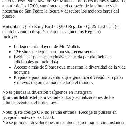
en el famoso Pub Crawl de Mr. Mullets. Todos los martes y sábados,
a partir de las 17:00, sumérgete en el corazón de la vibrante vida
nocturna de San Pedro la locura y descubre los mejores bares del
pueblo.
Entradas
: Q175 Early Bird · Q200 Regular · Q225 Last Call (el
día del evento o después de que se agoten los Regular)
Incluye:
La legendaria playera de Mr. Mullets
12+ shots de tequila con nuestra receta secreta
Bebidas especiales exclusivas en cada parada (bebidas
adicionales no incluidas)
Acceso a más de 5 bares que muestran la diversidad de la vida
nocturna
Prepárate para una aventura que garantiza diversión sin parar
y nuevos mejores amigos de todo el mundo.
No te pierdas la diversión t síguenos en Instagram
@mrmulletshostel
para ver adelantos y actualizaciones de los
últimos eventos del Pub Crawl.
Nota: ¡Este código QR no es una entrada! Recoge tu pulsera en
recepción antes de las 17:00.
No se permiten devoluciones ni cambios bajo ninguna circunstancia.