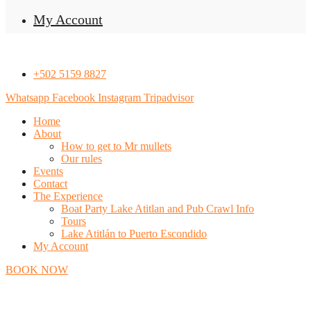
My Account
+502 5159 8827
Whatsapp
Facebook
Instagram
Tripadvisor
Home
About
How to get to Mr mullets
Our rules
Events
Contact
The Experience
Boat Party Lake Atitlan and Pub Crawl Info
Tours
Lake Atitlán to Puerto Escondido
My Account
BOOK NOW